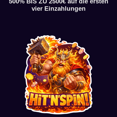
500% BIS ZU 2500€ auf die ersten
vier Einzahlungen