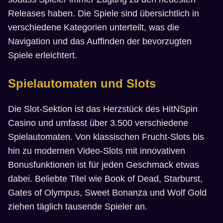
Releases haben. Die Spiele sind übersichtlich in
verschiedene Kategorien unterteilt, was die
Navigation und das Auffinden der bevorzugten
Spiele erleichtert.
Spielautomaten und Slots
Die Slot-Sektion ist das Herzstück des HitNSpin
Casino und umfasst über 3.500 verschiedene
Spielautomaten. Von klassischen Frucht-Slots bis
hin zu modernen Video-Slots mit innovativen
Bonusfunktionen ist für jeden Geschmack etwas
dabei. Beliebte Titel wie Book of Dead, Starburst,
Gates of Olympus, Sweet Bonanza und Wolf Gold
ziehen täglich tausende Spieler an.