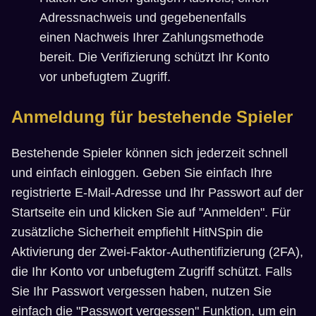
Adressnachweis und gegebenenfalls
einen Nachweis Ihrer Zahlungsmethode
bereit. Die Verifizierung schützt Ihr Konto
vor unbefugtem Zugriff.
Anmeldung für bestehende Spieler
Bestehende Spieler können sich jederzeit schnell
und einfach einloggen. Geben Sie einfach Ihre
registrierte E-Mail-Adresse und Ihr Passwort auf der
Startseite ein und klicken Sie auf "Anmelden". Für
zusätzliche Sicherheit empfiehlt HitNSpin die
Aktivierung der Zwei-Faktor-Authentifizierung (2FA),
die Ihr Konto vor unbefugtem Zugriff schützt. Falls
Sie Ihr Passwort vergessen haben, nutzen Sie
einfach die "Passwort vergessen" Funktion, um ein