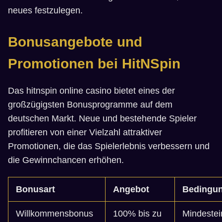
neues festzulegen.
Bonusangebote und
Promotionen bei HitNSpin
Das hitnspin online casino bietet eines der
großzügigsten Bonusprogramme auf dem
deutschen Markt. Neue und bestehende Spieler
profitieren von einer Vielzahl attraktiver
Promotionen, die das Spielerlebnis verbessern und
die Gewinnchancen erhöhen.
Bonusart
Angebot
Bedingu
Willkommensbonus
100% bis zu
Mindestei