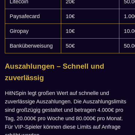
Litecoin
20€
50.
Paysafecard
10€
1.00
Giropay
10€
10.
Banküberweisung
50€
50.
Auszahlungen – Schnell und
zuverlässig
HitNSpin legt großen Wert auf schnelle und
zuverlässige Auszahlungen. Die Auszahlungslimits
sind großzügig gestaltet und betragen 4.000€ pro
Tag, 20.000€ pro Woche und 80.000€ pro Monat.
Für VIP-Spieler können diese Limits auf Anfrage