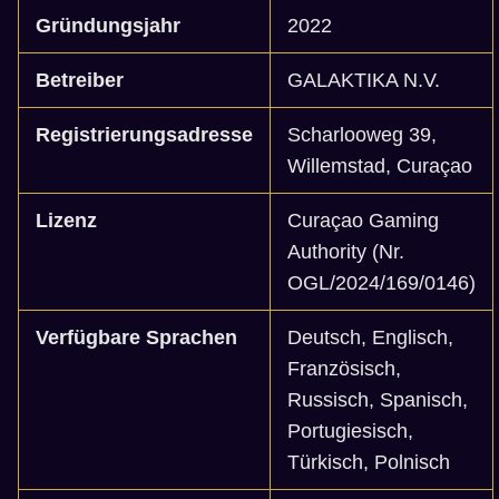
Gründungsjahr
2022
Betreiber
GALAKTIKA N.V.
Registrierungsadresse
Scharlooweg 39,
Willemstad, Curaçao
Lizenz
Curaçao Gaming
Authority (Nr.
OGL/2024/169/0146)
Verfügbare Sprachen
Deutsch, Englisch,
Französisch,
Russisch, Spanisch,
Portugiesisch,
Türkisch, Polnisch