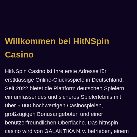
Willkommen bei HitNSpin
Casino
HitNSpin Casino ist Ihre erste Adresse für
erstklassige Online-Glücksspiele in Deutschland.
Seit 2022 bietet die Plattform deutschen Spielern
ein umfassendes und sicheres Spielerlebnis mit
über 5.000 hochwertigen Casinospielen,
großzügigen Bonusangeboten und einer
benutzerfreundlichen Oberfläche. Das hitnspin
casino wird von GALAKTIKA N.V. betrieben, einem