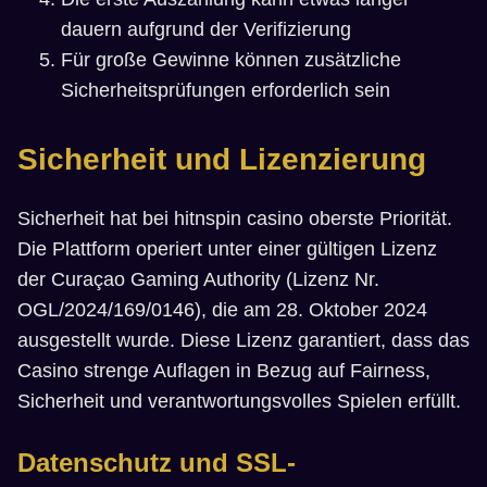
dauern aufgrund der Verifizierung
Für große Gewinne können zusätzliche
Sicherheitsprüfungen erforderlich sein
Sicherheit und Lizenzierung
Sicherheit hat bei hitnspin casino oberste Priorität.
Die Plattform operiert unter einer gültigen Lizenz
der Curaçao Gaming Authority (Lizenz Nr.
OGL/2024/169/0146), die am 28. Oktober 2024
ausgestellt wurde. Diese Lizenz garantiert, dass das
Casino strenge Auflagen in Bezug auf Fairness,
Sicherheit und verantwortungsvolles Spielen erfüllt.
Datenschutz und SSL-