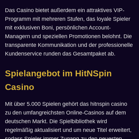
Das Casino bietet außerdem ein attraktives VIP-
Programm mit mehreren Stufen, das loyale Spieler
mit exklusiven Boni, persönlichen Account-
Managern und speziellen Promotionen belohnt. Die
transparente Kommunikation und der professionelle
Kundenservice runden das Gesamtpaket ab.
Spielangebot im HitNSpin
Casino
Mit über 5.000 Spielen gehört das hitnspin casino
zu den umfangreichsten Online-Casinos auf dem
deutschen Markt. Die Spielbibliothek wird
regelmäßig aktualisiert und um neue Titel erweitert,
sodass Spieler immer Zugang zu den neuesten