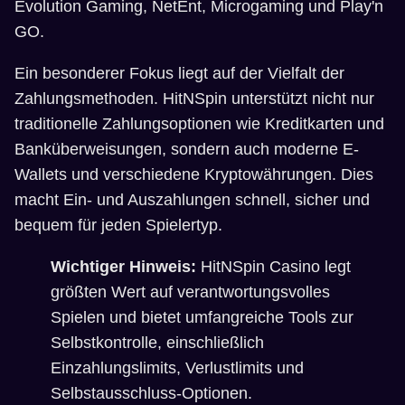
Evolution Gaming, NetEnt, Microgaming und Play'n
GO.
Ein besonderer Fokus liegt auf der Vielfalt der
Zahlungsmethoden. HitNSpin unterstützt nicht nur
traditionelle Zahlungsoptionen wie Kreditkarten und
Banküberweisungen, sondern auch moderne E-
Wallets und verschiedene Kryptowährungen. Dies
macht Ein- und Auszahlungen schnell, sicher und
bequem für jeden Spielertyp.
Wichtiger Hinweis:
HitNSpin Casino legt
größten Wert auf verantwortungsvolles
Spielen und bietet umfangreiche Tools zur
Selbstkontrolle, einschließlich
Einzahlungslimits, Verlustlimits und
Selbstausschluss-Optionen.